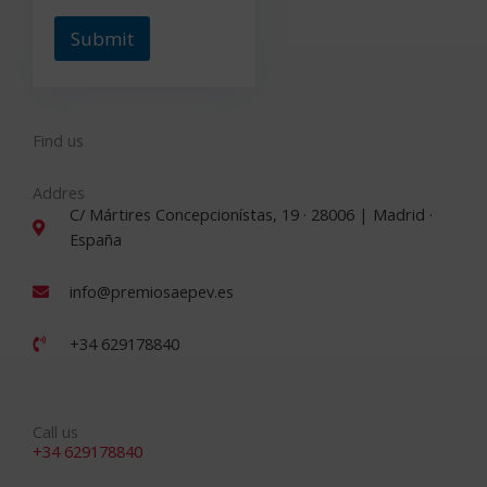
*
Submit
Find us
Addres
C/ Mártires Concepcionístas, 19 · 28006 | Madrid ·
España
info@premiosaepev.es
+34 629178840
Call us
+34 629178840