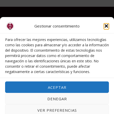
Legal notice
Gestionar consentimiento
Política de Privacidad
Cookies Policy
Para ofrecer las mejores experiencias, utilizamos tecnologías
como las cookies para almacenar y/o acceder a la información
del dispositivo. El consentimiento de estas tecnologías nos
permitirá procesar datos como el comportamiento de
C/ Mártires Concepcionístas, 19
navegación o las identificaciones únicas en este sitio. No
28006- Madrid
consentir o retirar el consentimiento, puede afectar
negativamente a ciertas características y funciones.
info@premiosaepev.es​
+034 629178840
ACEPTAR
DENEGAR
Copyright © 2026 Premios AEPEV | created by
VER PREFERENCIAS