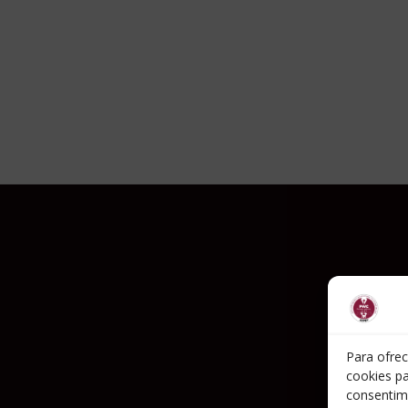
Para ofrec
cookies pa
consentim