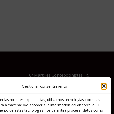
C/ Mártires Concepcionístas, 19
28006- Madrid
Gestionar consentimiento
info@premiosaepev.es​
er las mejores experiencias, utilizamos tecnologías como las
+034 629178840
ra almacenar y/o acceder a la información del dispositivo. El
iento de estas tecnologías nos permitirá procesar datos como