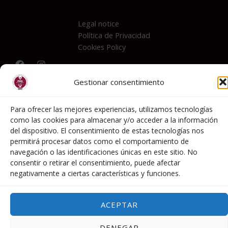
Legal notice
Política de Privacidad
Cookies Policy
Gestionar consentimiento
C/ Mártires Concepcionístas, 19
28006- Madrid
Para ofrecer las mejores experiencias, utilizamos tecnologías
como las cookies para almacenar y/o acceder a la información
info@premiosaepev.es​
del dispositivo. El consentimiento de estas tecnologías nos
+034 629178840
permitirá procesar datos como el comportamiento de
navegación o las identificaciones únicas en este sitio. No
consentir o retirar el consentimiento, puede afectar
negativamente a ciertas características y funciones.
Copyright © 2026 Premios AEPEV | created by
ACEPTAR
LauroVinum
DENEGAR