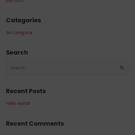
Categories
Sin categoría
Search
S
e
a
Recent Posts
r
Hello world!
c
h
f
Recent Comments
o