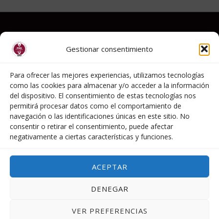
Legal notice
Gestionar consentimiento
Política de Privacidad
Cookies Policy
Para ofrecer las mejores experiencias, utilizamos tecnologías
como las cookies para almacenar y/o acceder a la información
del dispositivo. El consentimiento de estas tecnologías nos
permitirá procesar datos como el comportamiento de
C/ Mártires Concepcionístas, 19
navegación o las identificaciones únicas en este sitio. No
28006- Madrid
consentir o retirar el consentimiento, puede afectar
negativamente a ciertas características y funciones.
info@premiosaepev.es​
+034 629178840
ACEPTAR
DENEGAR
Copyright © 2026 Premios AEPEV | created by
VER PREFERENCIAS
LauroVinum