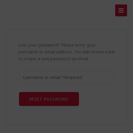
Skip
to
content
Lost your password? Please enter your
username or email address. You will receive a link
to create a new password via email.
RESET PASSWORD