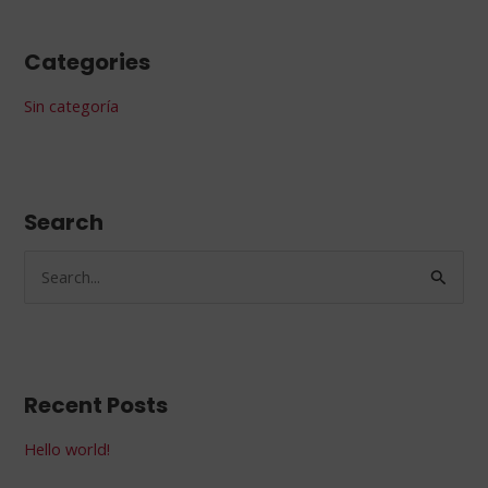
Categories
Sin categoría
Search
S
e
a
r
Recent Posts
c
h
Hello world!
f